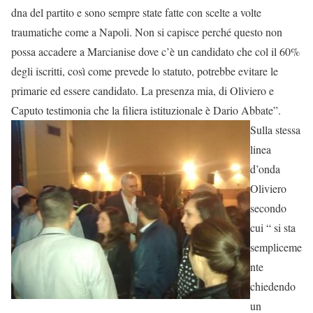
dna del partito e sono sempre state fatte con scelte a volte
traumatiche come a Napoli. Non si capisce perché questo non
possa accadere a Marcianise dove c’è un candidato che col il 60%
degli iscritti, così come prevede lo statuto, potrebbe evitare le
primarie ed essere candidato. La presenza mia, di Oliviero e
Caputo testimonia che la filiera istituzionale è Dario
Abbate”.
Sulla stessa
linea
d’onda
Oliviero
secondo
cui “ si sta
sempliceme
nte
chiedendo
un