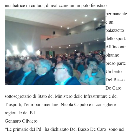
incubatrice di cultura, di
realizzare un un polo fieristico
permanente
e un
palazzetto
dello sport.
All’incontr
ohanno
preso parte
Umberto
Del Basso
De Caro,
sottosegretario di Stato del Ministero delle Infrastrutture e dei
Trasporti, l’europarlamentare, Nicola Caputo e il consigliere
regionale del Pd.
Gennaro Oliviero.
“Le primarie del Pd –ha dichiarato Del Basso De Caro- sono nel