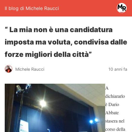
Il blog di Michele Raucci
“ La mia non è una candidatura
imposta ma voluta, condivisa dalle
forze migliori della città”
Michele Raucci
10 anni fa
A
dichiararlo
è Dario
Abbate
stasera nel
corso della