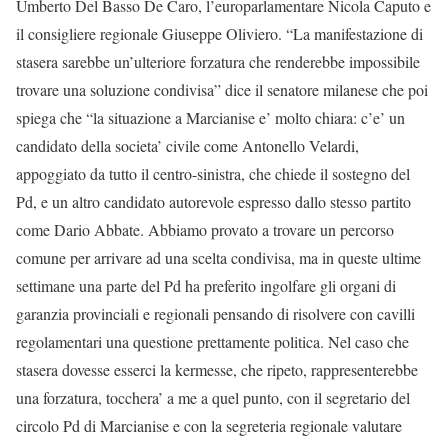
Umberto Del Basso De Caro, l’europarlamentare Nicola Caputo e
il consigliere regionale Giuseppe Oliviero. “La manifestazione di
stasera sarebbe un’ulteriore forzatura che renderebbe impossibile
trovare una soluzione condivisa” dice il senatore milanese che poi
spiega che “la situazione a Marcianise e’ molto chiara: c’e’ un
candidato della societa’ civile come Antonello Velardi,
appoggiato da tutto il centro-sinistra, che chiede il sostegno del
Pd, e un altro candidato autorevole espresso dallo stesso partito
come Dario Abbate. Abbiamo provato a trovare un percorso
comune per arrivare ad una scelta condivisa, ma in queste ultime
settimane una parte del Pd ha preferito ingolfare gli organi di
garanzia provinciali e regionali pensando di risolvere con cavilli
regolamentari una questione prettamente politica. Nel caso che
stasera dovesse esserci la kermesse, che ripeto, rappresenterebbe
una forzatura, tocchera’ a me a quel punto, con il segretario del
circolo Pd di Marcianise e con la segreteria regionale valutare