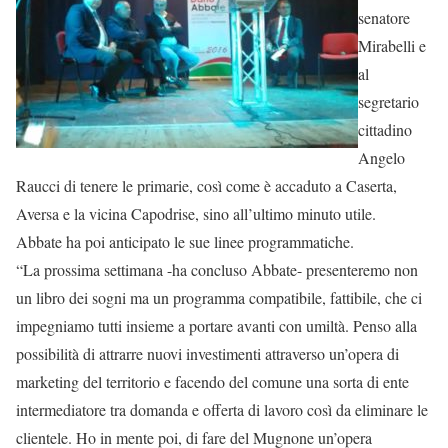
senatore
Mirabelli e
al
segretario
cittadino
Angelo
Raucci di tenere le primarie, così come è accaduto a Caserta,
Aversa e la vicina Capodrise, sino all’ultimo minuto utile.
Abbate ha poi anticipato le sue linee programmatiche.
“La prossima settimana -ha concluso Abbate- presenteremo non
un libro dei sogni ma un programma compatibile, fattibile, che ci
impegniamo tutti insieme a portare avanti con umiltà. Penso alla
possibilità di attrarre nuovi investimenti attraverso un’opera di
marketing del territorio e facendo del comune una sorta di ente
intermediatore tra domanda e offerta di lavoro così da eliminare le
clientele. Ho in mente poi, di fare del Mugnone un’opera