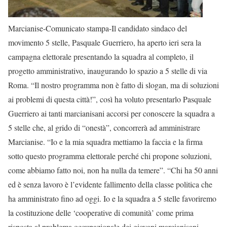
Marcianise-Comunicato stampa-Il candidato sindaco del
movimento 5 stelle, Pasquale Guerriero, ha aperto ieri sera la
campagna elettorale presentando la squadra al completo, il
progetto amministrativo, inaugurando lo spazio a 5 stelle di via
Roma. “Il nostro programma non è fatto di slogan, ma di soluzioni
ai problemi di questa città!”, così ha voluto presentarlo Pasquale
Guerriero ai tanti marcianisani accorsi per conoscere la squadra a
5 stelle che, al grido di “onestà”, concorrerà ad amministrare
Marcianise. “Io e la mia squadra mettiamo la faccia e la firma
sotto questo programma elettorale perché chi propone soluzioni,
come abbiamo fatto noi, non ha nulla da temere”. “Chi ha 50 anni
ed è senza lavoro è l’evidente fallimento della classe politica che
ha amministrato fino ad oggi. Io e la squadra a 5 stelle favoriremo
la costituzione delle ‘cooperative di comunità’ come prima
risposta al problema occupazionale dei giovani marcianisani