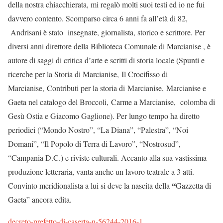
della nostra chiacchierata, mi regalò molti suoi testi ed io ne fui
davvero contento. Scomparso circa 6 anni fa all’età di 82,
Andrisani è stato insegnate, giornalista, storico e scrittore. Per
diversi anni direttore della Biblioteca Comunale di Marcianise , è
autore di saggi di critica d’arte e scritti di storia locale (Spunti e
ricerche per la Storia di Marcianise, Il Crocifisso di
Marcianise, Contributi per la storia di Marcianise, Marcianise e
Gaeta nel catalogo del Broccoli, Carme a Marcianise, colomba di
Gesù Ostia e Giacomo Gaglione). Per lungo tempo ha diretto
periodici (“Mondo Nostro”, “La Diana”, “Palestra”, “Noi
Domani”, “Il Popolo di Terra di Lavoro”, “Nostrosud”,
“Campania D.C.) e riviste culturali. Accanto alla sua vastissima
produzione letteraria, vanta anche un lavoro teatrale a 3 atti.
“
Convinto meridionalista a lui si deve la nascita della
Gazzetta di
Gaeta” ancora edita.
decreto-prefetto-di-caserta-n-56244-2016-1