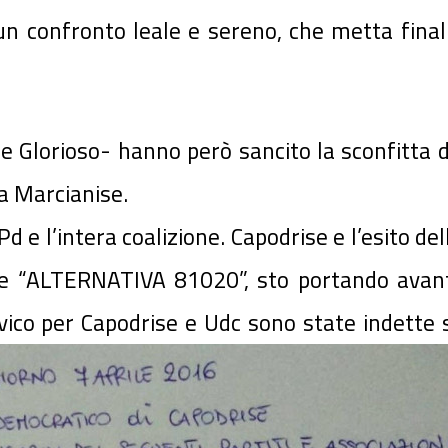
un confronto leale e sereno, che metta final
 Glorioso- hanno però sancito la sconfitta d
na Marcianise.
l Pd e l’intera coalizione. Capodrise e l’esito 
ne “ALTERNATIVA 81020”, sto portando avanti
co per Capodrise e Udc sono state indette s