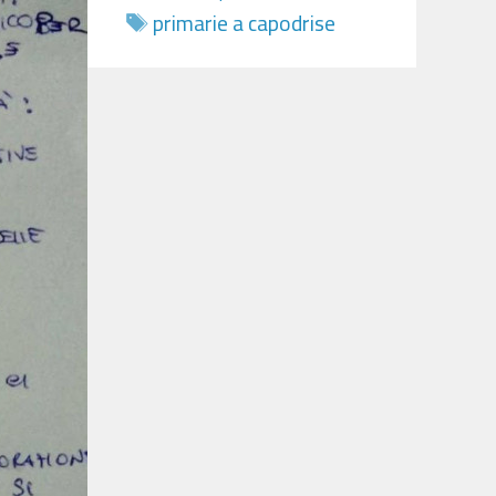
Tag
primarie a capodrise