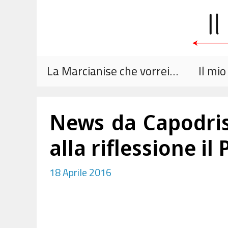
Vai
al
contenuto
La Marcianise che vorrei…
Il mi
News da Capodrise
alla riflessione il 
18 Aprile 2016