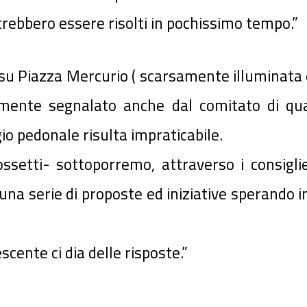
trebbero essere risolti in pochissimo tempo.”
su Piazza Mercurio ( scarsamente illuminata e
mente segnalato anche dal comitato di quart
gio pedonale risulta impraticabile.
Rossetti- sottoporremo, attraverso i consig
serie di proposte ed iniziative sperando in
cente ci dia delle risposte.”