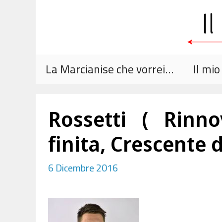
Vai
al
contenuto
La Marcianise che vorrei…
Il mi
Rossetti ( Rinn
finita, Crescente 
6 Dicembre 2016