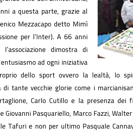
nni a questa parte, grazie al
menico Mezzacapo detto Mimì
ssione per l’Inter). A 66 anni
, l’associazione dimostra di
 entusiasmo ad ogni iniziativa
oprio dello sport ovvero la lealtà, lo spir
 di tante vecchie glorie come i marcianisani
taglione, Carlo Cutillo e la presenza dei f
 Giovanni Pasquariello, Marco Fazzi, Walter 
aele Tafuri e non per ultimo Pasquale Cann