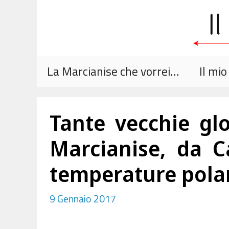
Vai
al
contenuto
La Marcianise che vorrei…
Il mi
Tante vecchie glo
Marcianise, da C
temperature pola
9 Gennaio 2017