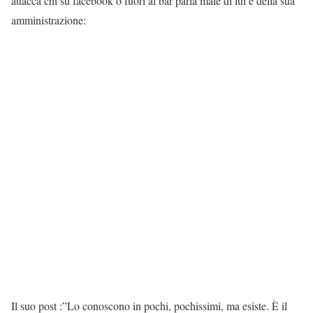
attacca chi su facebook o fuori al bar parla male di lui e della sua
amministrazione:
Il suo post :”Lo conoscono in pochi, pochissimi, ma esiste. È il