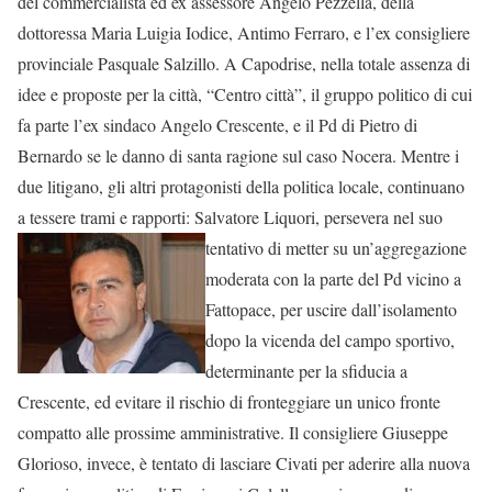
del commercialista ed ex assessore Angelo Pezzella, della
dottoressa Maria Luigia Iodice, Antimo Ferraro, e l’ex consigliere
provinciale Pasquale Salzillo. A Capodrise, nella totale assenza di
idee e proposte per la città, “Centro città”, il gruppo politico di cui
fa parte l’ex sindaco Angelo Crescente, e il Pd di Pietro di
Bernardo se le danno di santa ragione sul caso Nocera. Mentre i
due litigano, gli altri protagonisti della politica locale, continuano
a tessere trami e rapporti: Salvatore Liquori, persevera
nel suo
tentativo di metter su un’aggregazione
moderata con la parte del Pd vicino a
Fattopace, per uscire dall’isolamento
dopo la vicenda del campo sportivo,
determinante per la sfiducia a
Crescente, ed evitare il rischio di fronteggiare un unico fronte
compatto alle prossime amministrative. Il consigliere Giuseppe
Glorioso, invece, è tentato di lasciare Civati per aderire alla nuova