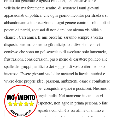
ordito dal generale Augusto Pinochet, nel tentativo forse
velleitario ma fortemente sentito, di scuotere i tanti giovani
appassionati di politica, che ogni giorno incontro per strada e si
abbandonano a imprecazioni di ogni genere contro i soliti noti al
potere e i partiti, accusati di non dare loro alcuna visibilità e
chance . Cari amici, le mie orecchie saranno sempre a vostra
disposizione, ma come ho già anticipato a diversi di voi, vi
confesso che sono un po’ scocciato di ascoltare solo lamentele,
frustrazioni, considerazioni più o meno di carattere politico alle
spalle dei gruppi partitici o dei soggetti di vostro riferimento o
interesse. Essere giovani vuol dire metterci la faccia, nutrirsi e
vivere delle proprie idee, passioni, ambizioni, osare e combattere
per
conquistare spazi e posizioni. Nessuno ti
regala nulla. Nel momento in cui non vi
esponete, non agite in prima persona o fate
squadra con chi è a voi affine di animo e