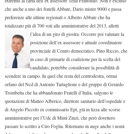
extremis la carta dell’ex assessore Telia Frattolillo. Non è escluso
che anche a uno dei fratelli Abbate, Dario mister 9000 e passa
preferenze alle ultime regionali o Alberto Abbate che ha
totalizzato più di 700 voti alle amministrative del 2013,
alletti
l’idea di un giro di giostra. Occorre poi valutare la
posizione dell’ex assessore e attuale coordinatore
provinciale di Centro democratico, Pino Riccio, che
in caso di primarie di coalizione per la scelta del
candidato, potrebbe considerare la possibilità di
scendere in campo. In quel che resta del centrodestra, ormai
orfano del Ncd di Antonio Tartaglione e del gruppo di Gerardo
Trombetta che ha abbandonato Fratelli d’Italia, salgono le
quotazioni di Matteo Alberico, direttore sanitario dell’ospedale e
di Angelo Piccolo ex commissario Ept, già in lizza alle scorse
amministrative per l’Udc di Mimì Zinzi, che però dovettero
passare lo scettro a Ciro Foglia. Ritornano in auge anche i nomi