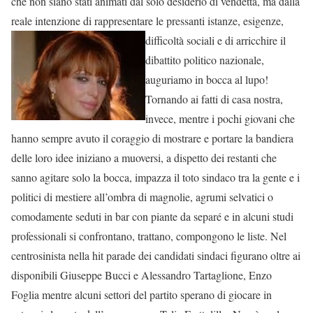
che non siano stati animati dal solo desiderio di vendetta, ma dalla
reale intenzione di rappresentare le pressanti
istanze, esigenze,
difficoltà sociali e di arricchire il
dibattito politico nazionale,
auguriamo in bocca al lupo!
Tornando ai fatti di casa nostra,
invece, mentre i pochi giovani che
hanno sempre avuto il coraggio di mostrare e portare la bandiera
delle loro idee iniziano a muoversi, a dispetto dei restanti che
sanno agitare solo la bocca, impazza il toto sindaco tra la gente e i
politici di mestiere all’ombra di magnolie, agrumi selvatici o
comodamente seduti in bar con piante da separé e in alcuni studi
professionali si confrontano, trattano, compongono le liste. Nel
centrosinista nella hit parade dei candidati sindaci figurano oltre ai
disponibili Giuseppe Bucci e Alessandro Tartaglione, Enzo
Foglia mentre alcuni settori del partito sperano di giocare in