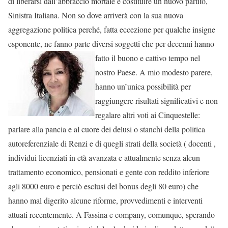
di liberarsi dall’abbraccio mortale e costituire un nuovo partito,
Sinistra Italiana. Non so dove arriverà con la sua nuova
aggregazione politica perché, fatta eccezione per qualche insigne
esponente, ne fanno parte diversi soggetti che per
decenni hanno
fatto il buono e cattivo tempo nel
nostro Paese. A mio modesto parere,
hanno un’unica possibilità per
raggiungere risultati significativi e non
regalare altri voti ai Cinquestelle:
parlare alla pancia e al cuore dei delusi o stanchi della politica
autoreferenziale di Renzi e di quegli strati della società ( docenti ,
individui licenziati in età avanzata e attualmente senza alcun
trattamento economico, pensionati e gente con reddito inferiore
agli 8000 euro e perciò esclusi del bonus degli 80 euro) che
hanno mal digerito alcune riforme, provvedimenti e interventi
attuati recentemente. A Fassina e company, comunque, sperando