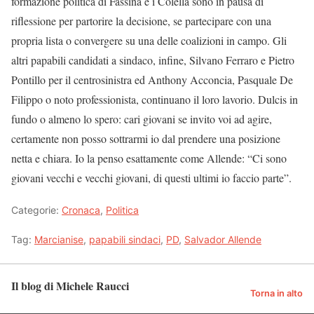
formazione politica di Fassina e i Colella sono in pausa di
riflessione per partorire la decisione, se partecipare con una
propria lista o convergere su una delle coalizioni in campo. Gli
altri papabili candidati a sindaco, infine, Silvano Ferraro e Pietro
Pontillo per il centrosinistra ed Anthony Acconcia, Pasquale De
Filippo o noto professionista, continuano il loro lavorio. Dulcis in
fundo o almeno lo spero: cari giovani se invito voi ad agire,
certamente non posso sottrarmi io dal prendere una posizione
netta e chiara. Io la penso esattamente come Allende: “Ci sono
giovani vecchi e vecchi giovani, di questi ultimi io faccio parte”.
Categorie:
Cronaca
,
Politica
Tag:
Marcianise
,
papabili sindaci
,
PD
,
Salvador Allende
Il blog di Michele Raucci
Torna in alto