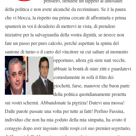
pensiero, stendete un tappeto ai dinosauri
della politica e non avete alcunché da recriminare. Se è la paura
che vi blocca, la rispetto ma prima cercate di affrontarla e prima
spunterà in voi il desiderio di mettervi in vista, di prendere
iniziative per la salvaguardia della vostra dignità, se invece non
fate un passo per puro calcolo, perché aspettate la spinta del
santone di turno o il carro del vincitore su cui saltare al momento
opportuno, allora già si
ete nati vecchi,
abbiate la bontà di stare zitti e guardatevi
comodamente in sofà il film dei
giochetti, farse, manovre che buon parte
della politica quotidianamente proietta
sui vostri schermi. Abbandonate la pigrizia! Datevi una mossa!
Dalle parole passate una volta per tutte ai fatti! Perfino Fassina,
individuo che non ha mia goduto della mia simpatia, ha avuto il
coraggio dopo aver ingoiato mille rospi col suo premier-segretario,