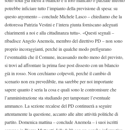
sono soldi già messi a bilancio e il loro mancato o parziale introito
potrebbe inficiare tutto l’impianto della previsione di spesa: su
questo argomento – conclude Michele Lasco – chiediamo che la
dottoressa Patrizia Vestini e l’intera giunta forniscano adeguati
chiarimenti a noi e alla cittadinanza tutta». «Questi segnali –
ribadisce Angelo Anemola, membro del direttivo PD – non sono
proprio incoraggianti, perché in qualche modo prefigurano
l’eventualità che il Comune, incassando molto meno del previsto,
si trovi ad affrontare la prima fase post dissesto con un bilancio
già in rosso. Non cerchiamo colpevoli, perché il cambio di
scenario non era prevedibile, ma sarebbe per noi importante
sapere quanto è seria la cosa e quali sono le contromisure che
l’amministrazione sta studiando per tamponare l’eventuale
ammanco. La sezione recalese del PD continuerà a seguire
attentamente la questione, accanto alle altre attività politiche di
partito. Domenica mattina – conclude Anemola – i suoi iscritti